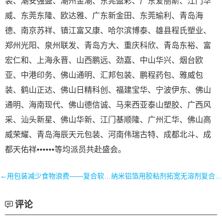
装、潮安强盛、潮州金潮、东莞盈彩、广东爱丽斯、江门华
威、东莞东隆、欧达雅、广东新金田、东莞瑜利、青岛海
德、南京苏祥、镇江富又康、哈尔滨博泰、雄县程氏塑业、
郑州光阳、泉州联发、青岛方大、重庆科欣、青岛东裕、富
宏仁和、上海永晋、山西鹏远、劲嘉、中山华兴、烟台欧
亚、中港印务、佛山通明、汇邦包装、鹏程药包、雅威包
装、鹤山正达、佛山日精科创、福建宝华、宁波伊东、佛山
通明、海南现代、佛山德信诚、马来西亚泰山塑胶、广西风
采、汕头新星、佛山华新、江门基顺隆、广州汇华、佛山高
威荣耀、青岛海辰天元包装、河南伟瑞古特、成都北斗、成
都天佑祥••••••等均派员共赴盛会。
←用包装减少食物浪费——复合软包装中博禄公司的创新
纳米铝箔用胶粘剂拓宽无溶剂复合应用领域→
评论