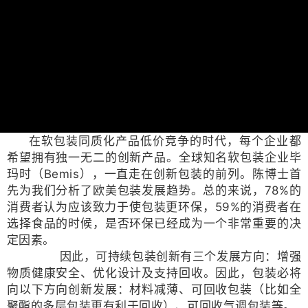
在软包装同质化产品低价竞争的时代，每个企业都
希望拥有独一无二的创新产品。全球知名软包装企业毕
玛时（Bemis），一直走在创新包装的前列。陈博士首
先为我们分析了欧美包装发展趋势。总的来说，78%的
消费者认为应该致力于使包装更环保，59%的消费者在
选择食品的时候，是否环保已经成为一个非常重要的决
定因素。
因此，可持续包装创新有三个发展方向：增强
物质健康安全、优化设计及支持回收。因此，包装必将
向以下方向创新发展：材料减薄、可回收包装（比如全
聚酯的多层包装更有利于回收）、可回收气调包装等。